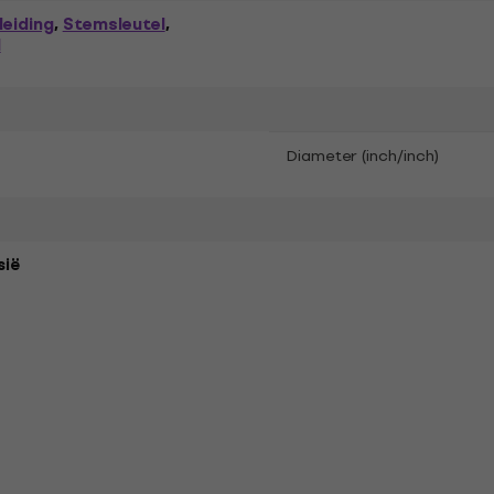
eiding
Stemsleutel
,
,
l
Diameter (inch/inch)
sië