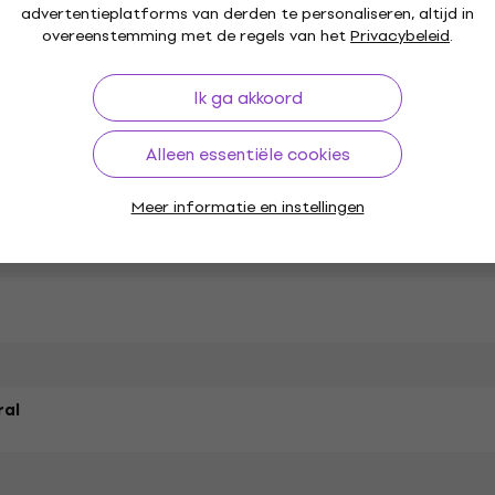
advertentieplatforms van derden te personaliseren, altijd in
overeenstemming met de regels van het
Privacybeleid
.
Ik ga akkoord
Alleen essentiële cookies
ties
Meer informatie en instellingen
ral