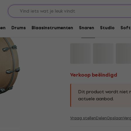
sse electronische drumpads
Bas drum pads
Verkoop beëindigd
Roland KD-222-GN 2
sen
Drums
Blaasinstrumenten
Snaren
Studio
Soft
Merk:
Roland
Productcode: .
415
Verkoop beëindigd
Dit product wordt niet 
actuele aanbod.
Vraag stellen
Delen
Opslaan
Verg