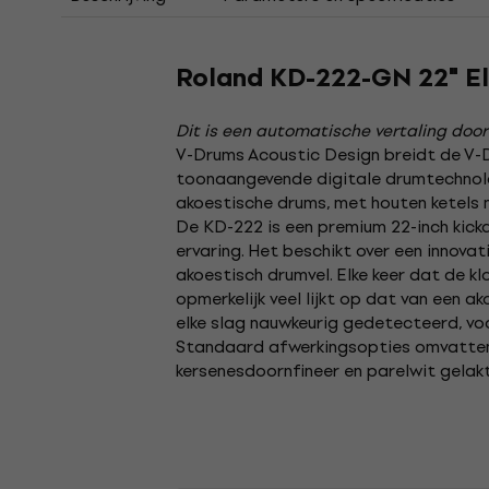
Roland KD-222-GN 22" E
Dit is een automatische vertaling door
V-Drums Acoustic Design breidt de V-
toonaangevende digitale drumtechnolog
akoestische drums, met houten ketels
De KD-222 is een premium 22-inch kic
ervaring. Het beschikt over een innova
akoestisch drumvel. Elke keer dat de k
opmerkelijk veel lijkt op dat van een 
elke slag nauwkeurig gedetecteerd, vo
Standaard afwerkingsopties omvatten 
kersenesdoornfineer en parelwit gelakt