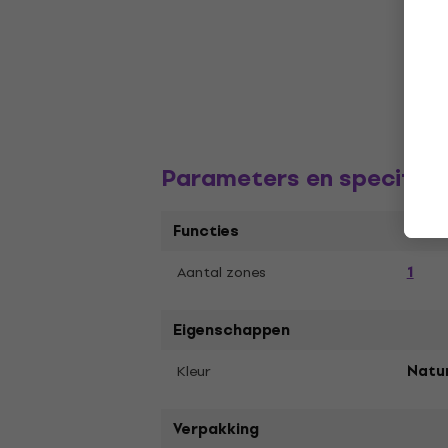
Parameters en specifica
Functies
1
Aantal zones
Eigenschappen
Kleur
Natu
Verpakking