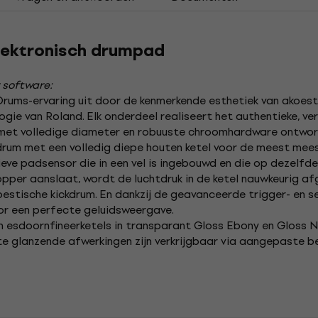
lektronisch drumpad
 software:
Drums-ervaring uit door de kenmerkende esthetiek van akoes
ie van Roland. Elk onderdeel realiseert het authentieke, ve
 met volledige diameter en robuuste chroomhardware ontwor
kdrum met een volledig diepe houten ketel voor de meest me
tieve padsensor die in een vel is ingebouwd en die op dezel
lopper aanslaat, wordt de luchtdruk in de ketel nauwkeurig a
akoestische kickdrum. En dankzij de geavanceerde trigger- en
or een perfecte geluidsweergave.
esdoornfineerketels in transparant Gloss Ebony en Gloss N
e glanzende afwerkingen zijn verkrijgbaar via aangepaste be