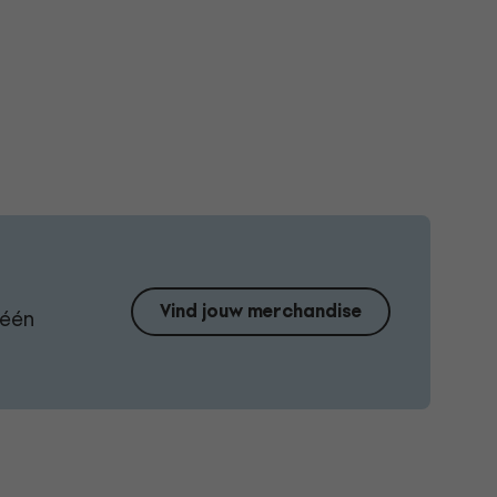
Vind jouw merchandise
 één