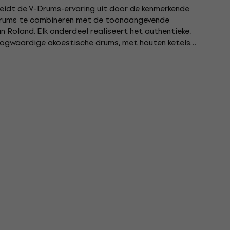
eidt de V-Drums-ervaring uit door de kenmerkende
 drums te combineren met de toonaangevende
n Roland. Elk onderdeel realiseert het authentieke,
hoogwaardige akoestische drums, met houten ketels
obuuste...