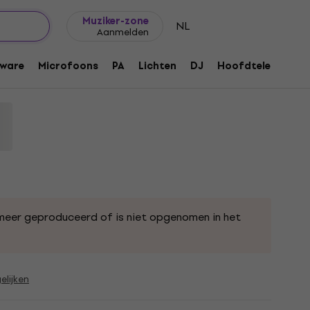
Cadeautips
FAQ
Muziker Blog
Muziker-zone
NL
Aanmelden
2" Elektronisch drumpad
ware
Microfoons
PA
Lichten
DJ
Hoofdtelefoons
063
meer geproduceerd of is niet opgenomen in het
elijken