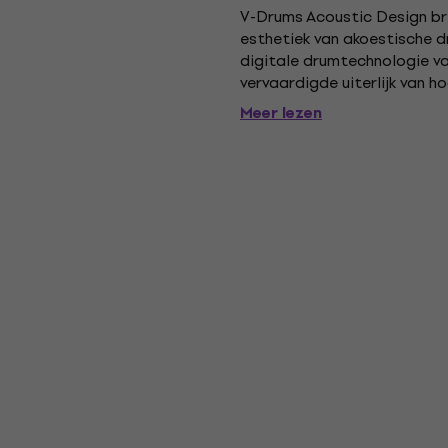
V-Drums Acoustic Design br
esthetiek van akoestische
digitale drumtechnologie va
vervaardigde uiterlijk van 
met volledige diameter en r
Meer lezen