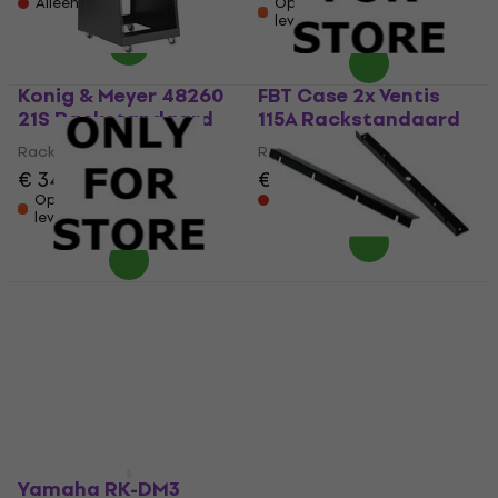
Alleen op bestelling
Op voorraad bij de
leverancier
Konig & Meyer 48260
FBT Case 2x Ventis
21S Rackstandaard
115A Rackstandaard
Rackstandaard
Rackstandaard
€ 349
€ 359
€ 549
Op voorraad bij de
Alleen op bestelling
leverancier
FBT Case 2x Ventis
Yamaha RK5014
110A Rackstandaard
Rackstandaard
Rackstandaard
Rackstandaard
€ 549
€ 122
Alleen op bestelling
Op voorraad bij de
leverancier
Yamaha RK-DM3