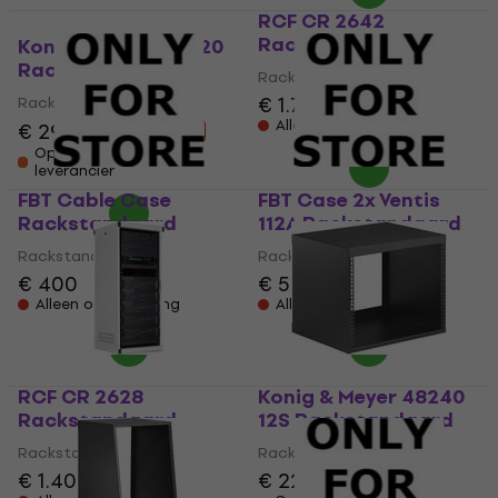
RCF CR 2642
Rackstandaard
Konig & Meyer 42020
Rackstandaard
Rackstandaard
€ 1.729
Rackstandaard
Alleen op bestelling
€ 298
€ 313
- 5 %
Op voorraad bij de
leverancier
FBT Cable Case
FBT Case 2x Ventis
Rackstandaard
112A Rackstandaard
Rackstandaard
Rackstandaard
€ 400
€ 549
Alleen op bestelling
Alleen op bestelling
RCF CR 2628
Konig & Meyer 48240
Rackstandaard
12S Rackstandaard
Rackstandaard
Rackstandaard
€ 1.409
€ 226
€ 235