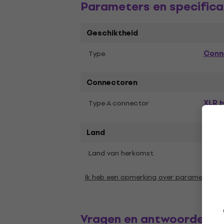
Parameters en specifica
Geschiktheid
Conn
Type
Connectoren
XLR M
Type A connector
Land
Land van herkomst
Liech
Ik heb een opmerking over parameters
Vragen en antwoorden