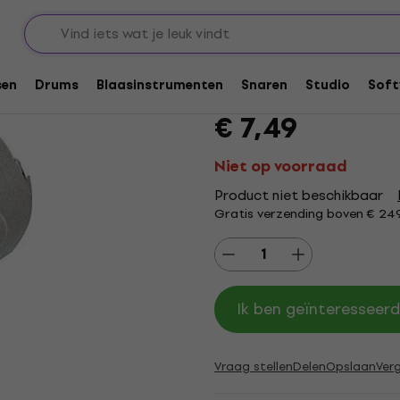
n en verloopstukken
Connectoren
XLR-connectoren
Neutrik NC4MD-LX X
sen
Drums
Blaasinstrumenten
Snaren
Studio
Soft
Merk:
Neutrik
Productcode: .
116
€ 7,49
Niet op voorraad
Product niet beschikbaar
Gratis verzending boven € 24
Ik ben geïnteresseerd
Vraag stellen
Delen
Opslaan
Verg