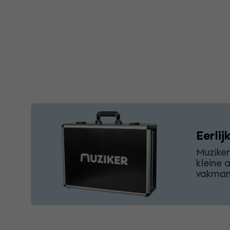
Eerlij
Muzike
kleine 
vakmans