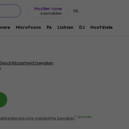
Cadeautips
FAQ
Muziker Blog
Muziker-zone
NL
Aanmelden
LR-connector
ware
Microfoons
PA
Lichten
DJ
Hoofdtelefoons
1067
Beschikbaarheid bewaken
9
7 punten
elijken
Betere prijs melden
Prijs bewaken