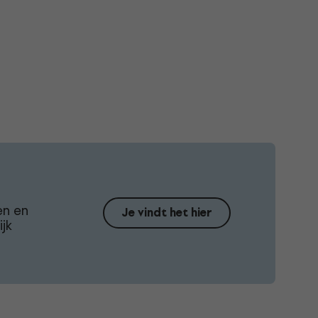
en en
Je vindt het hier
jk