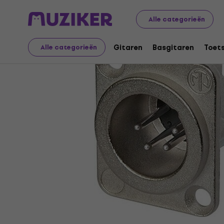
Muziekinstrumenten
Accessoires
Kabels, connectore
Alle categorieën
Gitaren
Basgitaren
Toet
Alle categorieën