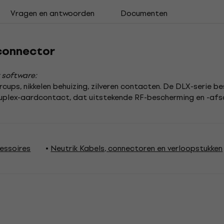
Vragen en antwoorden
Documenten
connector
 software:
rcups, nikkelen behuizing, zilveren contacten. De DLX-serie b
duplex-aardcontact, dat uitstekende RF-bescherming en -afs
essoires
Neutrik Kabels, connectoren en verloopstukken