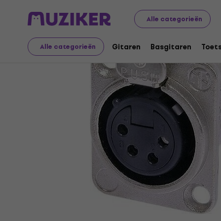
Muziekinstrumenten
Accessoires
Kabels, connectore
Alle categorieën
Gitaren
Basgitaren
Toet
Alle categorieën