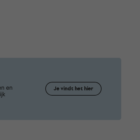
en en
Je vindt het hier
jk