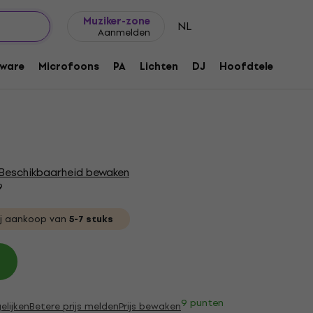
Cadeautips
FAQ
Muziker Blog
Muziker-zone
NL
Aanmelden
XLR-connector
ware
Microfoons
PA
Lichten
DJ
Hoofdtelefoons
1041
Beschikbaarheid bewaken
9
j aankoop van
5-7 stuks
9 punten
elijken
Betere prijs melden
Prijs bewaken