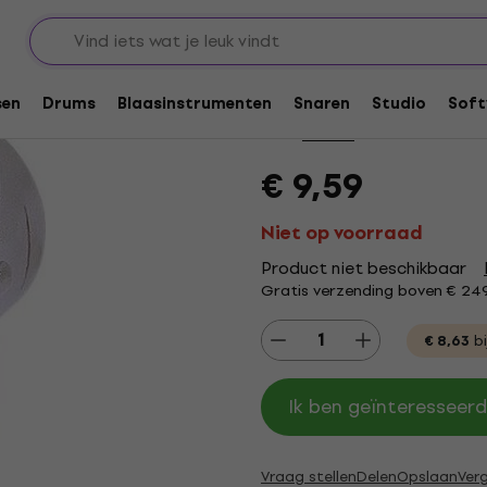
n en verloopstukken
Connectoren
XLR-connectoren
Staffelkorting
Neutrik NC4FD-L-1 
sen
Drums
Blaasinstrumenten
Snaren
Studio
Soft
Merk:
Neutrik
Productcode: .
116
€ 9,59
Niet op voorraad
Product niet beschikbaar
Gratis verzending boven € 24
€ 8,63
bi
Ik ben geïnteresseerd
Vraag stellen
Delen
Opslaan
Verg