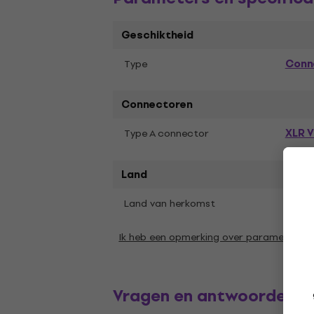
Geschiktheid
Conn
Type
Connectoren
XLR V
Type A connector
Land
Land van herkomst
Liech
Ik heb een opmerking over parameters
Vragen en antwoorden