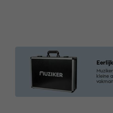
Eerlij
Muzike
kleine 
vakmans