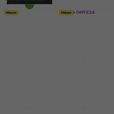
Mackie ONYX24
Nieuw
Nieuw
Analoog mengpaneel
Mackie 2404 VLZ4
Analoog mengpaneel
Analoog mengpaneel
(Als nieuw)
4,9
/5
€ 845
Analoog mengpaneel
Op voorraad bij de
€ 1.209
leverancier
Op voorraad
Yamaha MGP24X A
Yamaha MGP32X A
Analoog mengpaneel
Analoog mengpaneel
Analoog mengpaneel
Analoog mengpaneel
€ 2.139
€ 2.389
Alleen op bestelling
Alleen op bestelling
Mackie PROFX22 V3
Allen & Heath ZED-