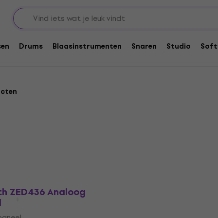
Analoge mengpanelen
Mengpanelen tot 40 kanalen
nalen
sen
Drums
Blaasinstrumenten
Snaren
Studio
Soft
ucten
ath ZED436 Analoog
l
paneel