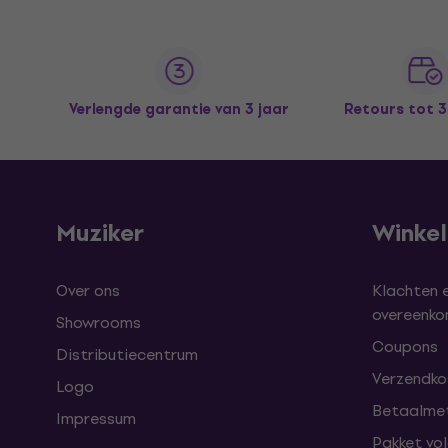
Verlengde garantie van 3 jaar
Retours tot 
Muziker
Winke
Over ons
Klachten 
overeenk
Showrooms
Coupons
Distributiecentrum
Verzendkos
Logo
Betaalme
Impressum
Pakket vo