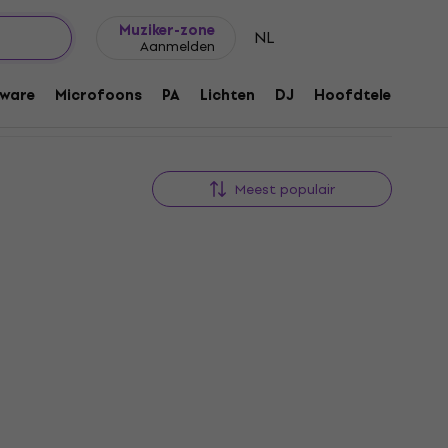
Cadeautips
FAQ
Muziker Blog
Muziker-zone
NL
Aanmelden
ware
Microfoons
PA
Lichten
DJ
Hoofdtelefoons
Meest populair