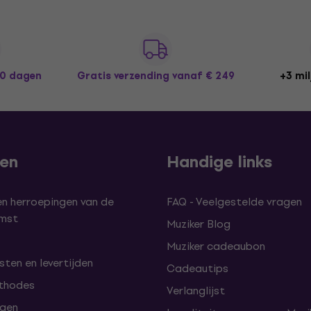
30 dagen
Gratis verzending
vanaf € 249
+3 mil
len
Handige links
en herroepingen van de
FAQ - Veelgestelde vragen
omst
Muziker Blog
Muziker cadeaubon
ten en levertijden
Cadeautips
thodes
Verlanglijst
lgen