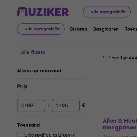
Muziekinstrumenten
Geluidsapparatuur
Mengtafels
Alle categorieën
Mengpanelen tot 40 ka
Gitaren
Basgitaren
Toet
Alle categorieën
Alle filters
1 - 1 van
1 prod
Alleen op voorraad
Prijs
-
€
Minimumprijs
Maximumprijs
Allen & He
Toestand
mengpanee
Uitgepakt uitsluiten
(
1
)
Analoog meng