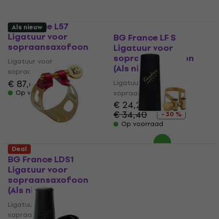
BG France L57
Als nieuw
Ligatuur voor
BG France LF S
sopraansaxofoon
Ligatuur voor
sopraansaxofoon
Ligatuur voor
(Als nieuw)
sopraansaxofoon
€ 87,60
Ligatuur voor
Op voorraad
sopraansaxofoon
€ 24,20
€ 34,40
- 30 %
Op voorraad
Vandoren LC56AP
Deal
Ligatuur voor
BG France LDS1
sopraansaxofoon
Ligatuur voor
sopraansaxofoon
Ligatuur voor
(Als nieuw)
sopraansaxofoon
Ligatuur voor
5
/5
€ 60
sopraansaxofoon