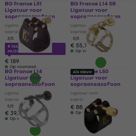
BG France L51
BG France L14 SR
Ligatuur voor
Ligatuur voor
sopraansaxofoon
sopraansaxofoon
Ligatuur voor
Ligatuur voor
sopraansaxofoon
sopraansaxofoon
3
/5
5
/5
€ 55,70
€ 57
€ 166,45
met code
Op voorraad
MUZMUZ-10
€ 189
Op voorraad
BG France L14
BG France L50
Als nieuw
Ligatuur voor
Ligatuur voor
sopraansaxofoon
sopraansaxofoon
Ligatuur voor
Ligatuur voor
sopraansaxofoon
sopraansaxofoon
€ 88,80
€ 91,20
5
/5
€ 39,30
€ 40,10
Op voorraad
Op voorraad