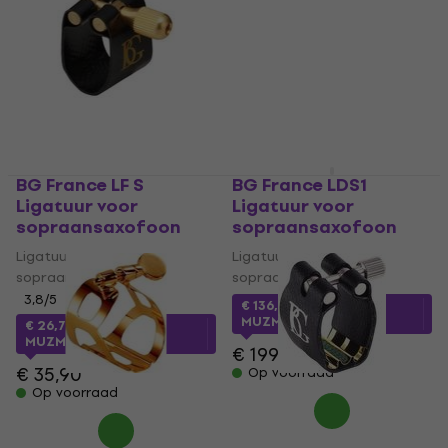
BG France LF S
BG France LDS1
Ligatuur voor
Ligatuur voor
sopraansaxofoon
sopraansaxofoon
Ligatuur voor
Ligatuur voor
sopraansaxofoon
sopraansaxofoon
3,8
/5
€ 136,91
met code
MUZMUZ-30
€ 26,72
met code
MUZMUZ-25
€ 199
€ 35,90
Op voorraad
Op voorraad