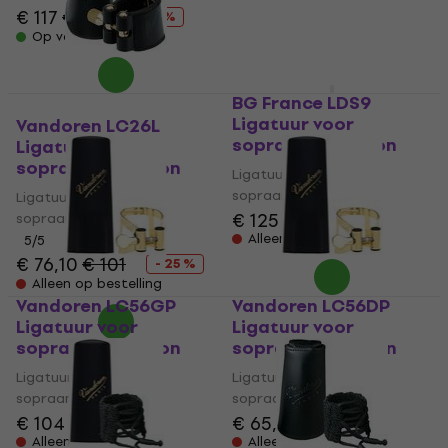
Alleen op bestelling
€ 117
€ 134
- 13 %
Op voorraad
BG France LDS9
Ligatuur voor
Vandoren LC26L
sopraansaxofoon
Ligatuur voor
sopraansaxofoon
Ligatuur voor
sopraansaxofoon
Ligatuur voor
€ 125
€ 127
sopraansaxofoon
Alleen op bestelling
5
/5
€ 76,10
€ 101
- 25 %
Alleen op bestelling
Vandoren LC56GP
Vandoren LC56DP
Ligatuur voor
Ligatuur voor
sopraansaxofoon
sopraansaxofoon
Ligatuur voor
Ligatuur voor
sopraansaxofoon
sopraansaxofoon
€ 104
€ 65,10
Alleen op bestelling
Alleen op bestelling