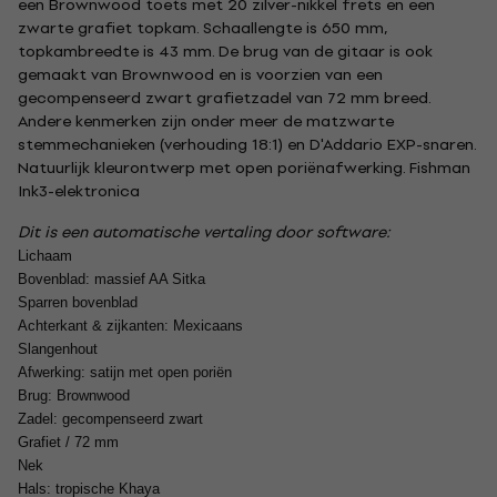
een Brownwood toets met 20 zilver-nikkel frets en een
zwarte grafiet topkam. Schaallengte is 650 mm,
topkambreedte is 43 mm. De brug van de gitaar is ook
gemaakt van Brownwood en is voorzien van een
gecompenseerd zwart grafietzadel van 72 mm breed.
Andere kenmerken zijn onder meer de matzwarte
stemmechanieken (verhouding 18:1) en D'Addario EXP-snaren.
Natuurlijk kleurontwerp met open poriënafwerking. Fishman
Ink3-elektronica
Dit is een automatische vertaling door software:
Lichaam
Bovenblad: massief AA Sitka
Sparren bovenblad
Achterkant & zijkanten: Mexicaans
Slangenhout
Afwerking: satijn met open poriën
Brug: Brownwood
Zadel: gecompenseerd zwart
Grafiet / 72 mm
Nek
Hals: tropische Khaya