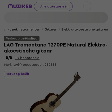
Alle categorieën
Muziekinstrumenten
Gitaren
Elektro-akoestische gitaren
Verkoop beëindigd
LAG Tramontane T270PE Natural Elektro-
akoestische gitaar
5
/5
1 x beoordeeld
Merk:
LAG
Productcode: .
235333
Verkoop beëindigd