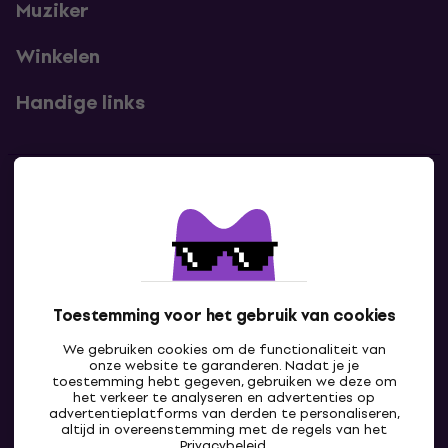
Muziker
Winkelen
Handige links
Contact
Neem contact met ons op
Toestemming voor het gebruik van cookies
We gebruiken cookies om de functionaliteit van
onze website te garanderen. Nadat je je
toestemming hebt gegeven, gebruiken we deze om
het verkeer te analyseren en advertenties op
advertentieplatforms van derden te personaliseren,
altijd in overeenstemming met de regels van het
NL
Privacybeleid
.