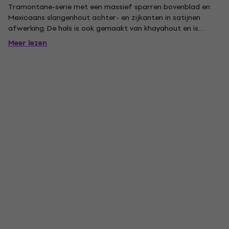
Tramontane-serie met een massief sparren bovenblad en
Mexicaans slangenhout achter- en zijkanten in satijnen
afwerking. De hals is ook gemaakt van khayahout en is
voorzien van een tweewegs truss rod voor betere stabiliteit
Meer lezen
en een bijpassende brownwood kop. Het is uitgerust met
een Brownwood...