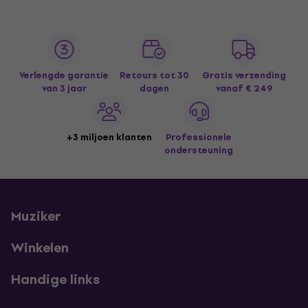
Verlengde garantie
Retours tot 30
Gratis verzending
van 3 jaar
dagen
vanaf € 249
+3 miljoen klanten
Professionele
ondersteuning
Muziker
Winkelen
Handige links