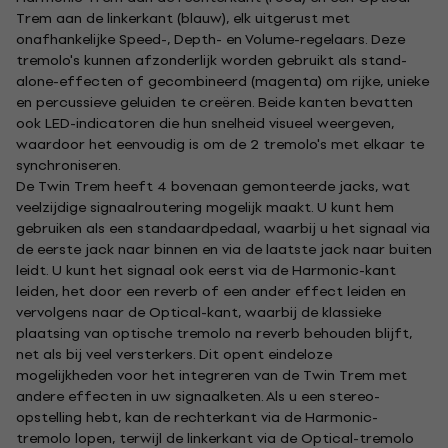
Trem aan de linkerkant (blauw), elk uitgerust met
onafhankelijke Speed-, Depth- en Volume-regelaars. Deze
tremolo's kunnen afzonderlijk worden gebruikt als stand-
alone-effecten of gecombineerd (magenta) om rijke, unieke
en percussieve geluiden te creëren. Beide kanten bevatten
ook LED-indicatoren die hun snelheid visueel weergeven,
waardoor het eenvoudig is om de 2 tremolo's met elkaar te
synchroniseren.
De Twin Trem heeft 4 bovenaan gemonteerde jacks, wat
veelzijdige signaalroutering mogelijk maakt. U kunt hem
gebruiken als een standaardpedaal, waarbij u het signaal via
de eerste jack naar binnen en via de laatste jack naar buiten
leidt. U kunt het signaal ook eerst via de Harmonic-kant
leiden, het door een reverb of een ander effect leiden en
vervolgens naar de Optical-kant, waarbij de klassieke
plaatsing van optische tremolo na reverb behouden blijft,
net als bij veel versterkers. Dit opent eindeloze
mogelijkheden voor het integreren van de Twin Trem met
andere effecten in uw signaalketen. Als u een stereo-
opstelling hebt, kan de rechterkant via de Harmonic-
tremolo lopen, terwijl de linkerkant via de Optical-tremolo