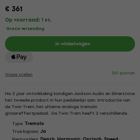
€ 361
Op voorraad: 1 st.
Gratis verzending
In winkelwagen
361 punten
Vraag stellen
Na 2 jaar ontwikkeling kondigen Jackson Audio en Silverstone
het tweede product in hun pedalenlijn aan. Introductie van
de Twin Trem, het ultieme analoge tremolo
gitaareffectpedaal. . De Twin Trem heeft 2 verschillende
tremolo-effecten: een Harmonic Trem aan de rechterkant
Type:
Tremolo
(rood) en een Optical Trem aan de linkerkant (blauw), elk
True bypass:
Ja
uitgerust met...
Bestuurders:
Depth, Harmonic, Optisch, Speed,