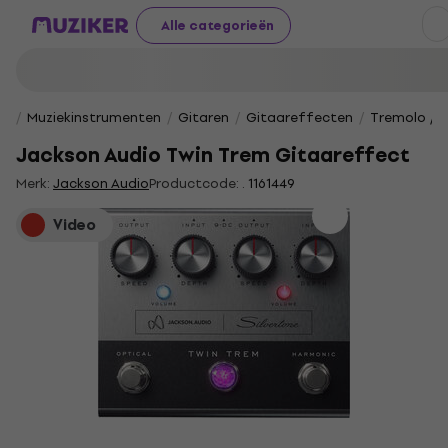
Alle categorieën
Muziekinstrumenten
Gitaren
Gitaareffecten
Tremolo / V
Jackson Audio Twin Trem Gitaareffect
Merk:
Jackson Audio
Productcode: .
1161449
Video