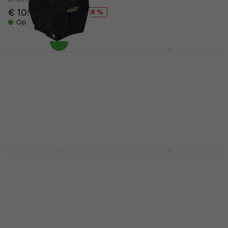
€ 105
€ 127,71
€ 182
€ 194
- 18 %
- 6 %
Op voorraad
Op voorraad
SKB Cases 1SKB-D1618
Drum koffer
Hardcase HN20B
Drum koffer (Als
Drum koffer
nieuw)
€ 285
Drum koffer
Alleen op bestelling
€ 207
€ 219,78
- 6 %
Op voorraad
Hardcase HN14FFS
Hardcase HN24B
Drum koffer
Drum koffer
Drum koffer
Drum koffer
€ 315
5
/5
€ 133
Alleen op bestelling
Op voorraad bij de
leverancier