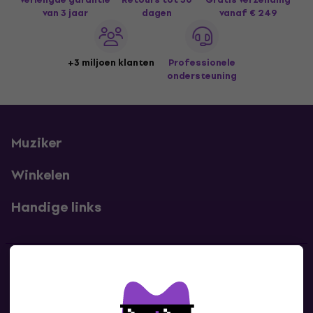
van 3 jaar
dagen
vanaf € 249
+3 miljoen klanten
Professionele
ondersteuning
Muziker
Winkelen
Handige links
Contact
Neem contact met ons op