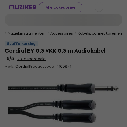
Alle categorieën
Muziekinstrumenten
Accessoires
Kabels, connectoren en v
Staffelkorting
Cordial EY 0,3 VKK 0,3 m Audiokabel
5
/5
2 x beoordeeld
Merk:
Cordial
Productcode: .
1105841