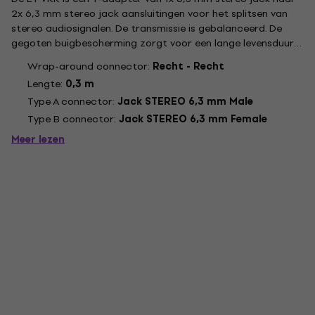
2x 6,3 mm stereo jack aansluitingen voor het splitsen van
stereo audiosignalen. De transmissie is gebalanceerd. De
gegoten buigbescherming zorgt voor een lange levensduur
en hoge insteekcycli. Het geleideroppervlak van 0,14 mm² en
Wrap-around connector:
Recht - Recht
een spiraalvormige afscherming beschermen uw signalen...
Lengte:
0,3 m
Type A connector:
Jack STEREO 6,3 mm Male
Type B connector:
Jack STEREO 6,3 mm Female
Meer lezen