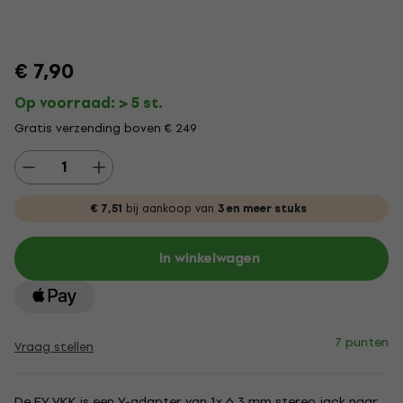
€ 7,90
Op voorraad: > 5 st.
Gratis verzending boven € 249
€ 7,51
bij aankoop van
3 en meer stuks
In winkelwagen
7 punten
Vraag stellen
De EY VKK is een Y-adapter van 1x 6,3 mm stereo jack naar