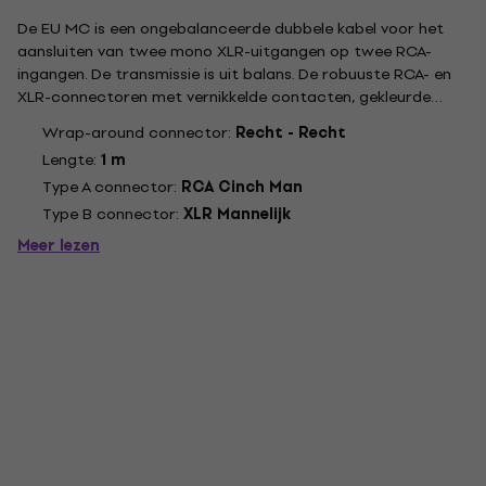
De EU MC is een ongebalanceerde dubbele kabel voor het
aansluiten van twee mono XLR-uitgangen op twee RCA-
ingangen. De transmissie is uit balans. De robuuste RCA- en
XLR-connectoren met vernikkelde contacten, gekleurde
kanaalmarkering, aangegoten buigbescherming en een
Wrap-around connector:
Recht - Recht
duurzame PVC-mantel zorgen voor een lange levensduur en
Lengte:
1 m
hoge koppelcycli. Het...
Type A connector:
RCA Cinch Man
Type B connector:
XLR Mannelijk
Meer lezen