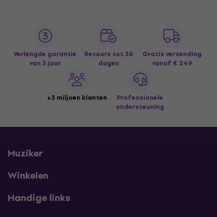
Verlengde garantie
Retours tot 30
Gratis verzending
van 3 jaar
dagen
vanaf € 249
+3 miljoen klanten
Professionele
ondersteuning
Muziker
Winkelen
Handige links