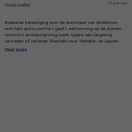
75 punten
Vraag stellen
Rubberen bevestiging voor de duimsteun van de klarinet,
wat hem extra comfort geeft, eeltvorming op de duimen
voorkomt en bescherming biedt tijdens een langdurig
optreden of oefenen. Geschikt voor Yamaha- en Jupiter-
klarinetten. Comfortabel, zacht ABS-materiaal. Past op
Meer lezen
standaard duimsteunen op klarinetten. Stabiel en
ergonomisch kussen. Doos...