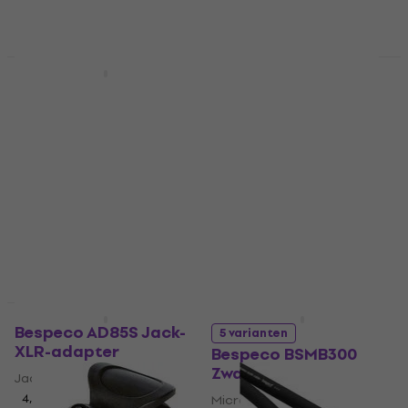
Staffelkorting
Staffelkorting
Bespeco IRO450 Black
Bespeco AD65 Jack-
4,5 m Recht - Recht
tulp-adapter
Instrumentkabel
Jack-tulp-adapter
Instrumentkabel
4,8
/5
€ 1,69
4,6
/5
€ 11,10
€ 11,50
Op voorraad
Op voorraad
Staffelkorting
Staffelkorting
Bespeco AD85S Jack-
5 varianten
XLR-adapter
Bespeco BSMB300
Zwart
Jack-XLR-adapter
4,8
/5
Microfoonkabel