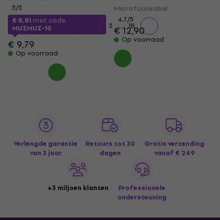
5
/5
Microfoonkabel
4,7
/5
€ 8,81
met code
...
1
2
3
18
MUZMUZ-10
€ 12,90
Op voorraad
€ 9,79
Op voorraad
Verlengde garantie
Retours tot 30
Gratis verzending
van 3 jaar
dagen
vanaf € 249
+3 miljoen klanten
Professionele
ondersteuning