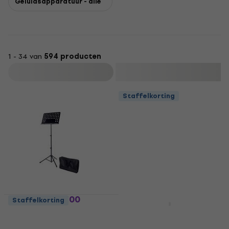
Geluidsapparatuur - alle
1 - 34 van
594 producten
Filteren
Staffelkorting
Bespeco BAS100
Staffelkorting
Staffelkorting
Muziekstandaard
Bespeco SH150
Gitaarstandaard
Muziekstandaard