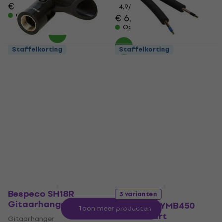
€ 5,39
4,9
/5
Op voorraad
€ 6,59
Op voorraad
Staffelkorting
Staffelkorting
Bespeco SMX
Bespeco B/RF2
Microfoonklem
Audiokabel
Microfoonklem
Audiokabel
4,3
/5
4,4
/5
€ 4,39
€ 1,59
Op voorraad
Op voorraad
Bespeco SH18R
3 varianten
Gitaarhanger Black
Bespeco PYMB450
Toon meer producten
Black Zwart
Gitaarhanger