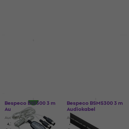
€ 4,49
€ 2,39
Op voorraad
Op voorraad
Staffelkorting
Staffelkorting
Bespeco DUCKSM
Bespeco AD240 Jack-
Tafelmodel
XLR-adapter
microfoonstandaard
Jack-XLR-adapter
Tafelmodel
4,5
/5
microfoonstandaard
€ 4,99
€ 5,19
Op voorraad
4,6
/5
€ 17,90
Op voorraad
Staffelkorting
Bespeco EIG300 3 m
Bespeco BSMS300 3 m
Audiokabel
Audiokabel
Audiokabel
Audiokabel
4,7
/5
4,9
/5