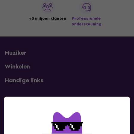
+3 miljoen klanten
Professionele
ondersteuning
Muziker
Winkelen
Handige links
Contact
Neem contact met ons op