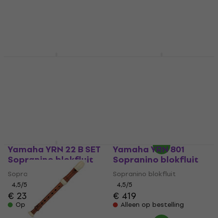
€ 14,30
Sopranino blokfluit
Op voorraad
€ 15,10
Op voorraad
Yamaha YRN 21 SET
Yamaha YRN 302 BII
Sopranino blokfluit
SET Sopranino
blokfluit
Sopranino blokfluit
Sopranino blokfluit
4,5
/5
€ 27,60
4,5
/5
€ 29,90
Op voorraad
Op voorraad
Yamaha YRN 22 B SET
Yamaha YRN 801
Sopranino blokfluit
Sopranino blokfluit
Sopranino blokfluit
Sopranino blokfluit
4,5
/5
4,5
/5
€ 23,80
€ 419
Op voorraad
Alleen op bestelling