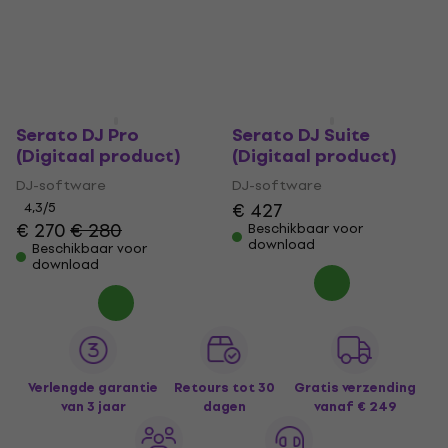
Serato DJ Pro
Serato DJ Suite
(Digitaal product)
(Digitaal product)
DJ-software
DJ-software
€ 427
4,3
/5
€ 270
€ 280
Beschikbaar voor
download
Beschikbaar voor
download
Verlengde garantie
Retours tot 30
Gratis verzending
van 3 jaar
dagen
vanaf € 249