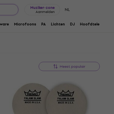
Cadeautips
FAQ
Muziker Blog
Muziker-zone
NL
Aanmelden
ware
Microfoons
PA
Lichten
DJ
Hoofdtelefoons
Meest populair