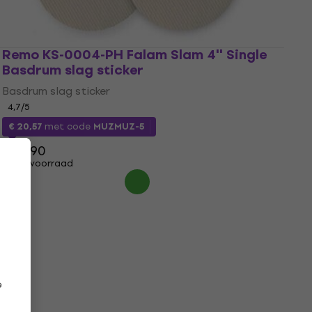
Remo KS-0004-PH Falam Slam 4'' Single
Basdrum slag sticker
Basdrum slag sticker
4,7
/5
€ 20,57
met code
MUZMUZ-5
€ 21,90
Op voorraad
e