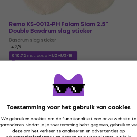
Remo KS-0012-PH Falam Slam 2.5''
Double Basdrum slag sticker
Basdrum slag sticker
4,7
/5
€ 10,72
met code
MUZMUZ-15
€ 12,90
Op voorraad
Toestemming voor het gebruik van cookies
We gebruiken cookies om de functionaliteit van onze website te
garanderen. Nadat je je toestemming hebt gegeven, gebruiken w
deze om het verkeer te analyseren en advertenties op