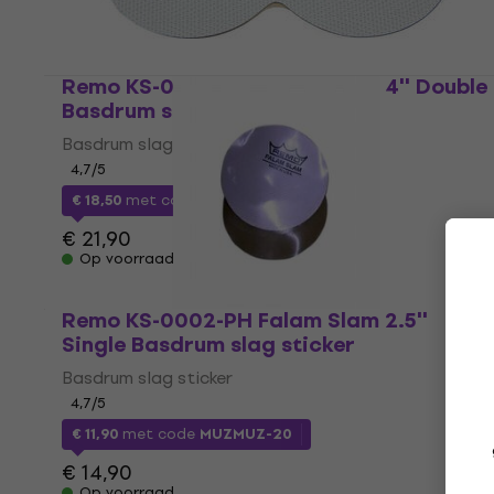
Remo KS-0006-PH Falam Slam 4'' Double
Basdrum slag sticker
Basdrum slag sticker
4,7
/5
€ 18,50
met code
MUZMUZ-15
€ 21,90
Op voorraad
Remo KS-0002-PH Falam Slam 2.5''
Single Basdrum slag sticker
Basdrum slag sticker
4,7
/5
€ 11,90
met code
MUZMUZ-20
€ 14,90
Op voorraad