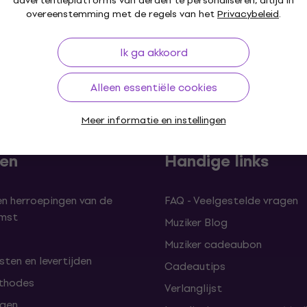
advertentieplatforms van derden te personaliseren, altijd in
overeenstemming met de regels van het
Privacybeleid
.
Ik ga akkoord
30 dagen
Gratis verzending
vanaf € 249
+3 mil
Alleen essentiële cookies
Meer informatie en instellingen
len
Handige links
en herroepingen van de
FAQ - Veelgestelde vragen
omst
Muziker Blog
Muziker cadeaubon
ten en levertijden
Cadeautips
thodes
Verlanglijst
lgen