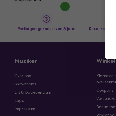
Verlengde garantie van 3 jaar
Retours tot 
Muziker
Winke
Over ons
Klachten 
overeenk
Showrooms
Coupons
Distributiecentrum
Verzendkos
Logo
Betaalme
Impressum
Pakket vo