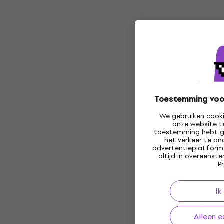
Toestemming voor
We gebruiken cooki
onze website t
toestemming hebt g
het verkeer te an
advertentieplatforms
altijd in overeens
P
Ik
Alleen e