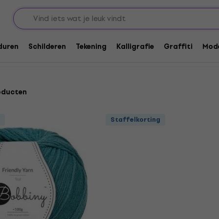
duren
Schilderen
Tekening
Kalligrafie
Graffiti
Mode
oducten
Staffelkorting