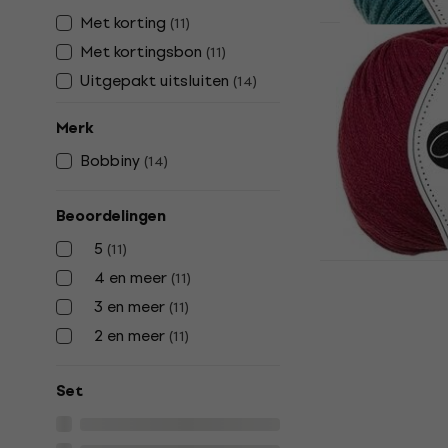
Met korting
(
11
)
Met kortingsbon
(
11
)
Bobbiny Fri
Breigaren
Uitgepakt uitsluiten
(
14
)
Breigaren
Merk
5
/5
Bobbiny
(
14
)
€ 8,25
met co
€ 8,99
Beoordelingen
Op voorraad
5
(
11
)
Bobbiny Fri
4 en meer
(
11
)
Red Breiga
3 en meer
(
11
)
Breigaren
2 en meer
(
11
)
5
/5
€ 5,34
met co
Set
€ 8,99
Op voorraad