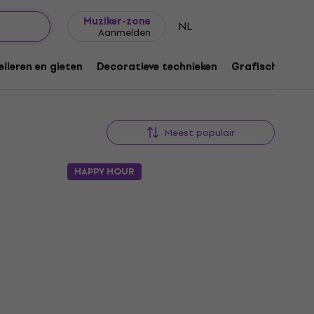
Cadeautips
FAQ
Muziker Blog
Muziker-zone
NL
Aanmelden
lleren en gieten
Decoratieve technieken
Grafische techn
Meest populair
HAPPY HOUR