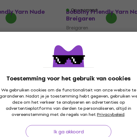
€ 9,89
Op voorraad
endly Yarn Nude
Bobbiny Friendly Yarn N
Breigaren
Breigaren
5
/5
€ 8,29
aad
Niet op voorraad
Toestemming voor het gebruik van cookies
We gebruiken cookies om de functionaliteit van onze website te
garanderen. Nadat je je toestemming hebt gegeven, gebruiken w
deze om het verkeer te analyseren en advertenties op
advertentieplatforms van derden te personaliseren, altijd in
overeenstemming met de regels van het
Privacybeleid
.
Ik ga akkoord