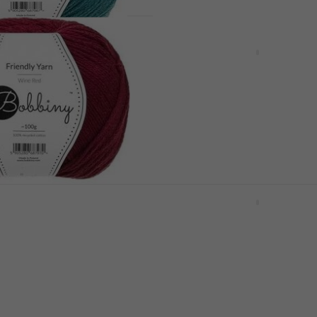
endly Yarn Teal
Bobbiny Friendly Yarn La
Breigaren
Breigaren
5
/5
de
MUZMUZ-5
€ 8,07
met code
MUZMUZ-15
€ 9,89
Op voorraad
endly Yarn Wine
Bobbiny Cotton Candy P
ren
Pink Breigaren
Breigaren
€ 16,83
met code
MUZMUZ-55
de
MUZMUZ-40
€ 40
Op voorraad