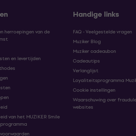
len
Handige links
en herroepingen van de
FAQ - Veelgestelde vragen
omst
Muziker Blog
Muziker cadeaubon
ten en levertijden
Cadeautips
thodes
Verlanglijst
lgen
Loyaliteitsprogramma Muzik
nsten
Cookie instellingen
open
Waarschuwing over fraudul
leid
websites
leid van het MUZIKER Smile
tsprogramma
 voorwaarden