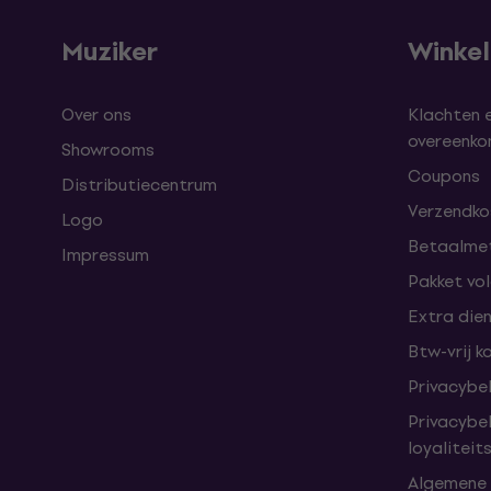
Muziker
Winke
Over ons
Klachten 
overeenk
Showrooms
Coupons
Distributiecentrum
Verzendkos
Logo
Betaalme
Impressum
Pakket vo
Extra die
Btw-vrij k
Privacybe
Privacybe
loyalitei
Algemene