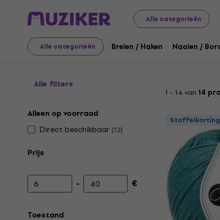
Kunst
Breien / Haken
Breigaren
Garen Bobbiny
Alle categorieën
Garen Bobbiny
Breien / Haken
Naaien / Bor
Alle categorieën
Alle filters
1 - 14 van
14 pr
Alleen op voorraad
Staffelkorting
Direct beschikbaar
(
12
)
Prijs
-
€
Minimumprijs
Maximumprijs
Toestand