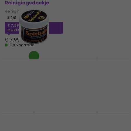
Reinigingsdoekje
Vervangend onderdeel
voor blaasinstrument
Reinigingsdoekje
Vervangend onderdeel voor
4,2
/5
blaasinstrument
€ 7,59
met code
MUZMUZ-5
€ 3,75
met code
MUZMUZ-5
€ 7,99
Op voorraad
€ 3,99
Op voorraad
Dunlop HE186
Dunlop HE 107
Olie/Crème voor
Reinigingsset
blaasinstrumenten
Reinigingsset
Olie/Crème voor
5
/5
blaasinstrumenten
€ 19,90
Niet op voorraad
3,5
/5
€ 9,90
Op voorraad
Dunlop HE 108
Dunlop HE72
Reinigingsset
Olie/Crème voor
blaasinstrumenten