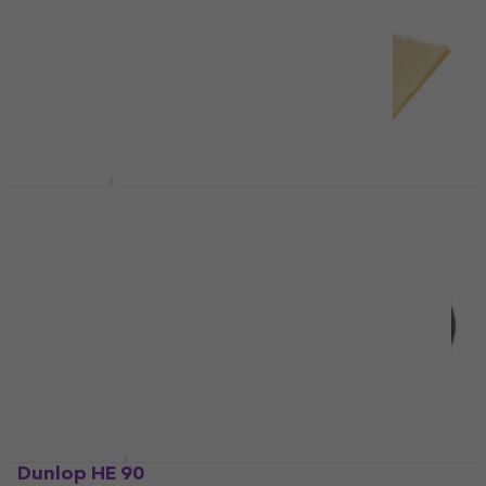
Dunlop 7700 Kazoo
Dunlop 5400
Reinigingsdoekje
Kazoo
Reinigingsdoekje
4,3
/5
€ 3,69
5
/5
€ 4,99
€ 5,09
Op voorraad
Op voorraad
Dunlop HE 90
Dunlop HE 73