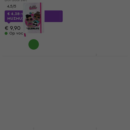
Acrylverf
4,5
/5
5
/5
€ 4,38
met code
MUZMUZ-55
€ 2,38
met code
MUZMUZ-50
€ 9,90
€ 4,99
Op voorraad
Op voorraad
Paso Polska
Daler Rowney
Notitieblok Lol A5
System3 Acrylverf
Leaf Green 500 ml 1 st.
Kunst en creativiteit set
Acrylverf
€ 4,63
met code
5
/5
MUZMUZ-50
€ 7,32
met code
€ 9,75
MUZMUZ-50
Op voorraad
€ 14,90
Op voorraad