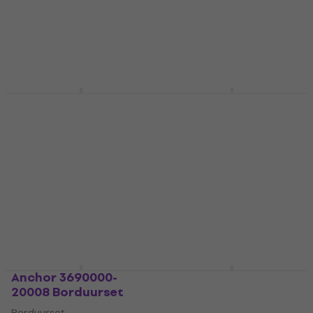
€ 1,78
met code
Schetsboek
MUZMUZ-50
€ 3,51
met code
€ 3,69
MUZMUZ-50
Op voorraad
€ 7,59
Op voorraad
Zuty Diamant
Zuty Diamant
schilderij Eiffel Tower
schilderij Painted
And Pink Trees
Elephants
Diamant schilderij
Diamant schilderij
€ 9,84
met code
€ 11,14
met code
MUZMUZ-55
MUZMUZ-50
€ 23,90
€ 22,90
Op voorraad
Op voorraad
Anchor 3690000-
Kreul 28363 Acrylverf
20008 Borduurset
Fluorescent Green 75
ml 1 st.
Borduurset