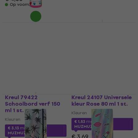
Op voorraad
Op voorraad
Kreul 24108 Universele
Kodrefa 45191085
kleur Pink 80 ml 1 st.
Spanbalk 85 cm 1 st.
Kleuren
Spanbalk
€ 1,64
met code
€ 0,84
met code
MUZMUZ-55
MUZMUZ-55
€ 3,69
€ 2
Op voorraad
Op voorraad
Kreul 79422
Kreul 24107 Universele
Schoolbord verf 150
kleur Rose 80 ml 1 st.
ml 1 st.
Kleuren
Kleuren
€ 1,53
met code
MUZMUZ-55
€ 3,13
met code
MUZMUZ-50
€ 3,69