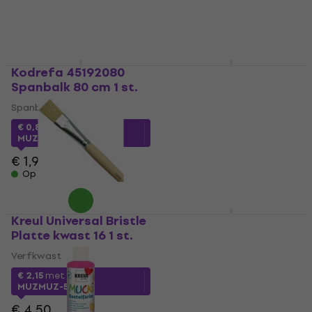
Op voorraad
Op voorraad
Kodrefa 45192080
Anchor 3690000-
Spanbalk 80 cm 1 st.
20016 Borduurset
Spanbalk
Borduurset
4,5
/5
€ 0,83
met code
MUZMUZ-55
€ 4,72
met code
MUZMUZ-55
€ 1,90
€ 10,60
Op voorraad
Op voorraad
Kreul Universal Bristle
Kodrefa 45192060
Platte kwast 16 1 st.
Spanbalk 60 cm 1 st.
Verfkwast
Spanbalk
€ 2,15
met code
€ 0,62
met code
MUZMUZ-50
MUZMUZ-55
€ 4,50
€ 1,50