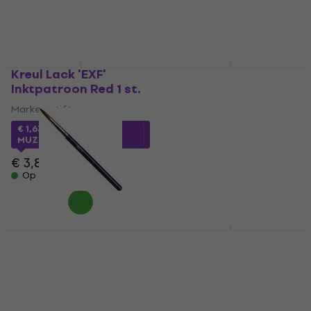
€ 8,85
€ 4,99
Op voorraad
Op voorraad
Kreul Lack 'EXF'
Anchor 3690000-
Inktpatroon Red 1 st.
20027 Borduurset
Markeerstift
Borduurset
4,5
/5
€ 1,63
met code
MUZMUZ-55
€ 6,57
met code
MUZMUZ-50
€ 3,89
€ 14,30
Op voorraad
Op voorraad
Kreul Artists' Red
Anchor 3690000-
Sable Imitation Ronde
20028 Borduurset
kwast 12 1 st.
Borduurset
Verfkwast
4,5
/5
€ 6,37
met code
€ 20,57
met code