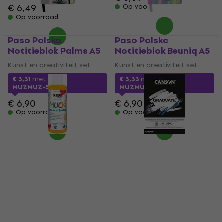
€ 6,49
Op voorraad
Op voorraad
Paso Polska
Paso Polska
Notitieblok Palms A5
Notitieblok Beuniq A5
Kunst en creativiteit set
Kunst en creativiteit set
€ 3,31
met code
€ 3,33
met code
MUZMUZ-50
MUZMUZ-50
€ 6,90
€ 6,90
Op voorraad
Op voorraad
Kreul 24103 Universele
Canson Pad
kleur Orange 80 ml 1
Graduate Papier
st.
Dessin Noir
Schetsboek 20 A4 120
Kleuren
g Noir