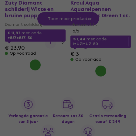
Zuty Diamant
Kreul Aqua
schilderij Witte en
Aquarelpennen
bruine puppy's
Permanent Green 1 st.
Toon meer producten
Diamant schilderij
Markeerstift
5
/5
€ 11,87
met code
MUZMUZ-50
€ 1,44
met code
1
2
3
MUZMUZ-50
€ 23,90
€ 3
Op voorraad
Op voorraad
Verlengde garantie
Retours tot 30
Gratis verzending
van 3 jaar
dagen
vanaf € 249