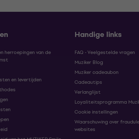
len
Handige links
en herroepingen van de
FAQ - Veelgestelde vragen
omst
Muziker Blog
Muziker cadeaubon
ten en levertijden
Cadeautips
thodes
Verlanglijst
lgen
Loyaliteitsprogramma Muzik
nsten
Cookie instellingen
open
Waarschuwing over fraudul
leid
websites