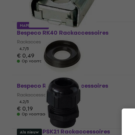
HAPPY HOUR
Bespeco RK40 Rackaccessoires
Rackaccessoires
4,7
/5
€ 0,49
Op voorraad
Bespeco RK30 Rackaccessoires
Rackaccessoires
4,2
/5
€ 0,19
Op voorraad
Bespeco PSK21 Rackaccessoires
Als nieuw