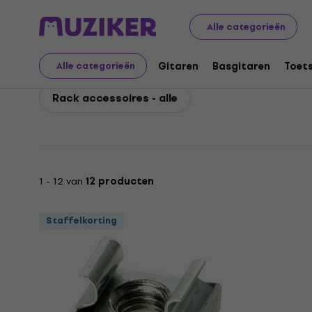
Bespeco
Accessoires
Hoezen, koffers en racks
Rac
Alle categorieën
Bespeco Rack accessoi
Gitaren
Basgitaren
Toet
Alle categorieën
Rack accessoires - alle
1 - 12 van
12 producten
Staffelkorting