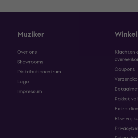
Muziker
Winke
Over ons
Klachten 
overeenk
Showrooms
Coupons
Distributiecentrum
Verzendkos
Logo
Betaalme
Impressum
Pakket vo
Extra die
Btw-vrij k
Privacybe