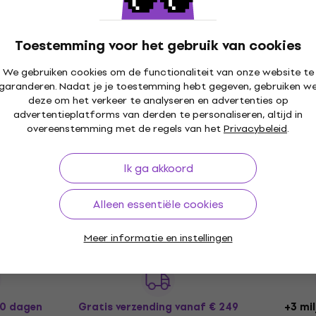
Rackaccessoires
€ 0,67
met code
MUZMUZ-30
Toestemming voor het gebruik van cookies
€ 0,99
We gebruiken cookies om de functionaliteit van onze website te
Op voorraad
garanderen. Nadat je je toestemming hebt gegeven, gebruiken w
deze om het verkeer te analyseren en advertenties op
advertentieplatforms van derden te personaliseren, altijd in
overeenstemming met de regels van het
Privacybeleid
.
Bespeco PR2K Rackaccessoires (Alleen
uitgepakt)
Ik ga akkoord
Rackaccessoires
€ 35
€ 37,90
Alleen essentiële cookies
Op voorraad
Meer informatie en instellingen
30 dagen
Gratis verzending
vanaf € 249
+3 mil