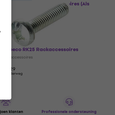
Bespeco RK110 Rackaccessoires (Als
nieuw)
Rackaccessoires
€ 11,60
€ 13,10
Op voorraad
e
Bespeco RK25 Rackaccessoires
Rackaccessoires
4,4
/5
€ 0,29
Onderweg
joen klanten
Professionele ondersteuning