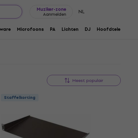
Cadeautips
FAQ
Muziker Blog
Muziker-zone
NL
Aanmelden
ware
Microfoons
PA
Lichten
DJ
Hoofdtelefoons
Meest populair
Staffelkorting