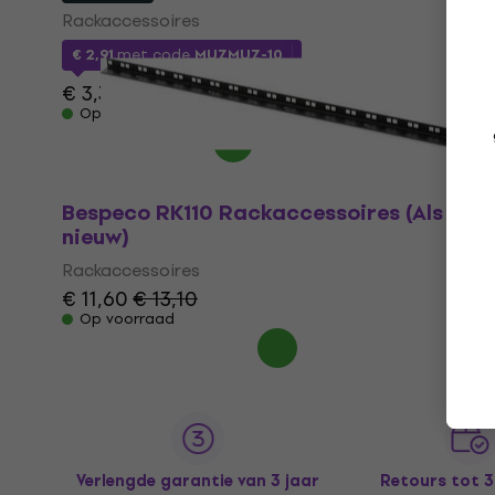
Rackaccessoires
€ 2,91
met code
MUZMUZ-10
€ 3,39
Op voorraad
Bespeco RK110 Rackaccessoires (Als
nieuw)
Rackaccessoires
€ 11,60
€ 13,10
Op voorraad
Verlengde garantie van 3 jaar
Retours tot 