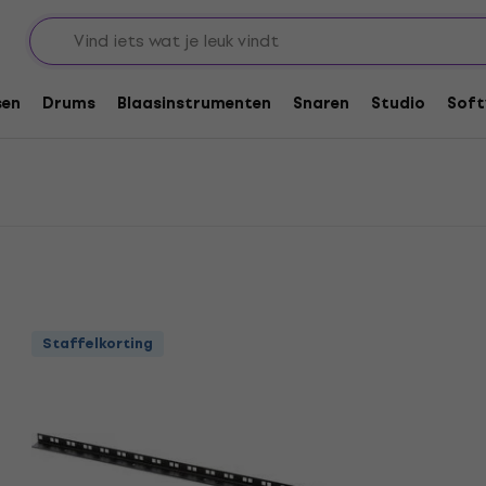
k koffers en standaarden
Bespeco Rack accessoires
res
sen
Drums
Blaasinstrumenten
Snaren
Studio
Soft
Staffelkorting