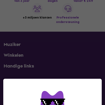
van 3 jaar
dagen
vanaf € 249
+3 miljoen klanten
Professionele
ondersteuning
Muziker
Winkelen
Handige links
Contact
Neem contact met ons op