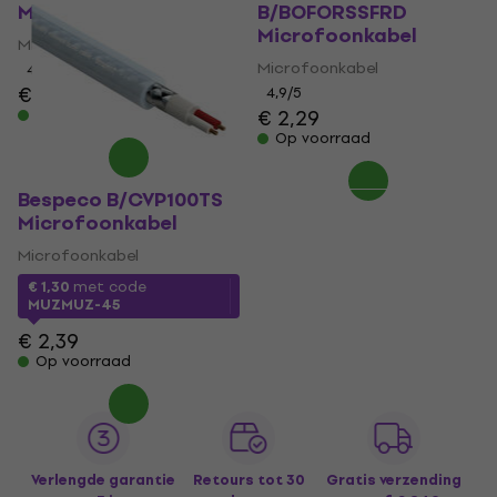
Microfoonkabel
B/BOFORSSFRD
Microfoonkabel
Microfoonkabel
Microfoonkabel
4,5
/5
€ 1,89
4,9
/5
€ 2,29
Op voorraad
Op voorraad
Bespeco B/CVP100TS
Microfoonkabel
Microfoonkabel
€ 1,30
met code
MUZMUZ-45
€ 2,39
Op voorraad
Verlengde garantie
Retours tot 30
Gratis verzending