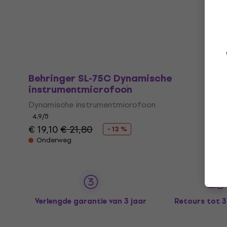
Dynamische zangmicrofoon
4,6
/5
€ 72,30
Op voorraad
Behringer SL-75C Dynamische
instrumentmicrofoon
Dynamische instrumentmicrofoon
4,9
/5
€ 19,10
€ 21,80
- 12 %
Onderweg
Verlengde garantie van 3 jaar
Retours tot 