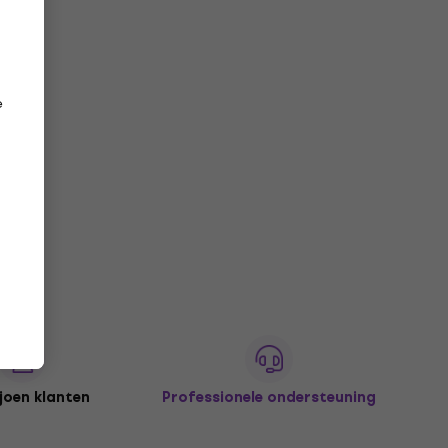
Dynamische zangmicrofoon
4,5
/5
€ 19,80
Onderweg
e
joen klanten
Professionele ondersteuning