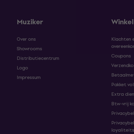
Muziker
Winke
Over ons
Klachten 
overeenk
Showrooms
Coupons
Distributiecentrum
Verzendkos
Logo
Betaalme
Impressum
Pakket vo
Extra die
Btw-vrij k
Privacybe
Privacybe
loyalitei