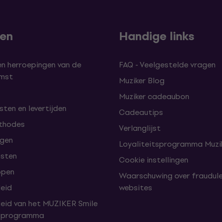
len
Handige links
en herroepingen van de
FAQ - Veelgestelde vragen
omst
Muziker Blog
Muziker cadeaubon
ten en levertijden
Cadeautips
thodes
Verlanglijst
lgen
Loyaliteitsprogramma Muzik
nsten
Cookie instellingen
open
Waarschuwing over fraudul
leid
websites
leid van het MUZIKER Smile
tsprogramma