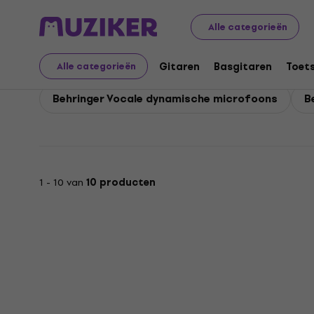
Behringer
Microfoons
Behringer Dynamische microfo
Alle categorieën
Behringer Dynamische 
Gitaren
Basgitaren
Toet
Alle categorieën
Behringer Vocale dynamische microfoons
B
1 - 10 van
10 producten