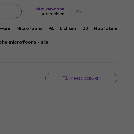
Cadeautips
FAQ
Muziker Blog
Muziker-zone
NL
Aanmelden
ware
Microfoons
PA
Lichten
DJ
Hoofdtelefoons
he microfoons - alle
Meest populair