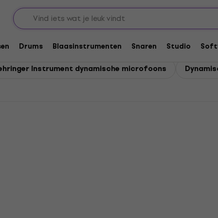
ons
microfoons
sen
Drums
Blaasinstrumenten
Snaren
Studio
Soft
ehringer Instrument dynamische microfoons
Dynamisc