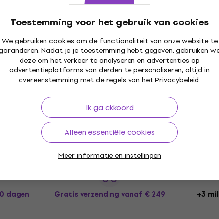
Dynamische zangmicrofoon
4,6
/5
Toestemming voor het gebruik van cookies
€ 72,40
Op voorraad
We gebruiken cookies om de functionaliteit van onze website te
garanderen. Nadat je je toestemming hebt gegeven, gebruiken w
deze om het verkeer te analyseren en advertenties op
advertentieplatforms van derden te personaliseren, altijd in
overeenstemming met de regels van het
Privacybeleid
.
Ik ga akkoord
Alleen essentiële cookies
Meer informatie en instellingen
30 dagen
Gratis verzending
vanaf € 249
+3 mil